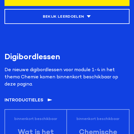
BEKIJK LEERDOELEN
Kerndoelen
1, 2, 3, 12, 42, 44, 45, 55
Digibordlessen
Leerdoelen
Naast de
algemene leerdoelen
van de Maakkunde
De nieuwe digibordlessen voor module 1-4 in het
lesmethode die van toepassing zijn op iedere module,
thema Chemie komen binnenkort beschikbaar op
vind je hier de leerdoelen van de module Chemie.
deze pagina.
De leerlingen:
– passen de ontwerpcyclus toe bij het ontwerpen en
INTRODUCTIELES
maken van stoepkrijt;
– doorlopen de onderzoekscyclus bij het onderzoeken
binnenkort beschikbaar
binnenkort beschikbaar
van gips;
– kunnen het verband tussen de eigenschappen en
Wat is het
Chemische