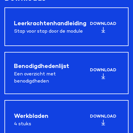
• eigenschap
• vast
• vloeibaar
Leerkrachtenhandleiding
• kleurstof
DOWNLOAD
• mengen
Stap voor stap door de module
• recept
• gips
• gipspoeder
• gipsverband
Benodigdhedenlijst
• reageren
DOWNLOAD
• chemische reactie
Een overzicht met
• afgestreken
benodigdheden
• toevoegen
• mal
Werkbladen
DOWNLOAD
4 stuks